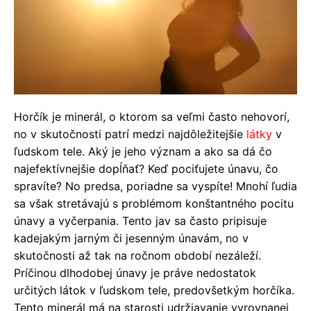
Horčík je minerál, o ktorom sa veľmi často nehovorí,
no v skutočnosti patrí medzi najdôležitejšie
látky
v
ľudskom tele. Aký je jeho význam a ako sa dá čo
najefektívnejšie dopĺňať? Keď pociťujete únavu, čo
spravíte? No predsa, poriadne sa vyspíte! Mnohí ľudia
sa však stretávajú s problémom konštantného pocitu
únavy a vyčerpania. Tento jav sa často pripisuje
kadejakým jarným či jesenným únavám, no v
skutočnosti až tak na ročnom období nezáleží.
Príčinou dlhodobej únavy je práve nedostatok
určitých látok v ľudskom tele, predovšetkým horčíka.
Tento minerál má na starosti udržiavanie vyrovnanej