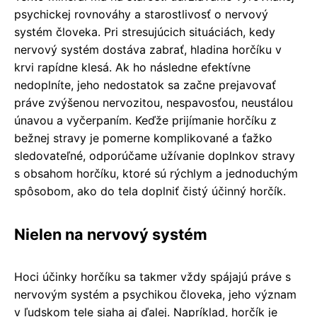
psychickej rovnováhy a starostlivosť o nervový
systém človeka. Pri stresujúcich situáciách, kedy
nervový systém dostáva zabrať, hladina horčíku v
krvi rapídne klesá. Ak ho následne efektívne
nedoplníte, jeho nedostatok sa začne prejavovať
práve zvýšenou nervozitou, nespavosťou, neustálou
únavou a vyčerpaním. Keďže prijímanie horčíku z
bežnej stravy je pomerne komplikované a ťažko
sledovateľné, odporúčame užívanie doplnkov stravy
s obsahom horčíku, ktoré sú rýchlym a jednoduchým
spôsobom, ako do tela doplniť čistý účinný horčík.
Nielen na nervový systém
Hoci účinky horčíku sa takmer vždy spájajú práve s
nervovým systém a psychikou človeka, jeho význam
v ľudskom tele siaha aj ďalej. Napríklad, horčík je