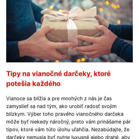
Tipy na vianočné darčeky, ktoré
potešia každého
Vianoce sa blížia a pre mnohých z nás je čas
zamyslieť sa nad tým, ako urobiť radosť svojim
blízkym. Výber toho pravého vianočného darčeka
môže byť niekedy náročný, preto vám prinášame pár
tipov, ktoré vám túto úlohu uľahčia. Nezabúdajte, že
darčeky nemusia byť nutne luxusné alebo drahé, aby