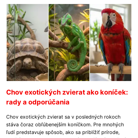
Chov exotických zvierat ako koníček:
rady a odporúčania
Chov exotických zvierat sa v posledných rokoch
stáva čoraz obľúbenejším koníčkom. Pre mnohých
ľudí predstavuje spôsob, ako sa priblížiť prírode,