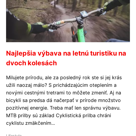
Najlepšia výbava na letnú turistiku na
dvoch kolesách
Milujete prírodu, ale za posledný rok ste si jej krás
užili naozaj málo? S prichádzajúcim oteplením a
novými cestnými tretrami to môžete zmeniť. Aj na
bicykli sa predsa dá načerpať v prírode množstvo
pozitívnej energie. Treba mať len správnu výbavu.
MTB prilby sú základ Cyklistická prilba chráni
cyklistu zmäkčením...
Lifestyle