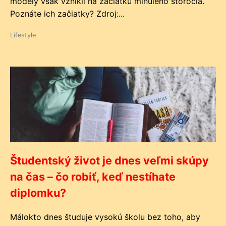
modely však vznikli na začiatku minulého storočia.
Poznáte ich začiatky? Zdroj:...
Lifestyle
Študentský život je dnes veľmi skúpy
na čas – čo robiť, keď nestíhate
diplomku?
Málokto dnes študuje vysokú školu bez toho, aby