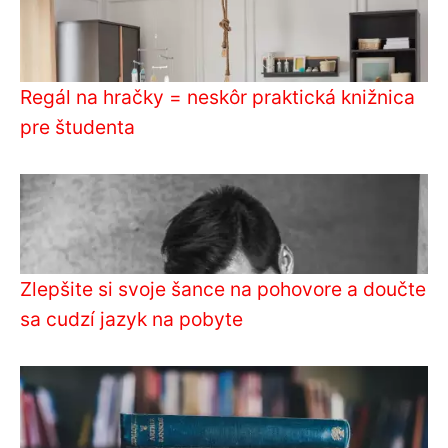
Regál na hračky = neskôr praktická knižnica
pre študenta
Zlepšite si svoje šance na pohovore a doučte
sa cudzí jazyk na pobyte