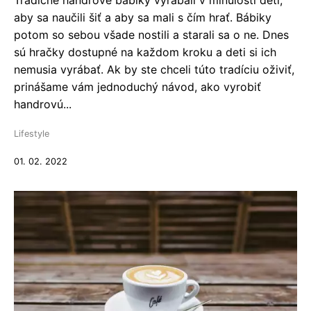
Tradičné handrové bábiky vyrábali v minulosti deti,
aby sa naučili šiť a aby sa mali s čím hrať. Bábiky
potom so sebou všade nostili a starali sa o ne. Dnes
sú hračky dostupné na každom kroku a deti si ich
nemusia vyrábať. Ak by ste chceli túto tradíciu oživiť,
prinášame vám jednoduchý návod, ako vyrobiť
handrovú...
Lifestyle
01. 02. 2022