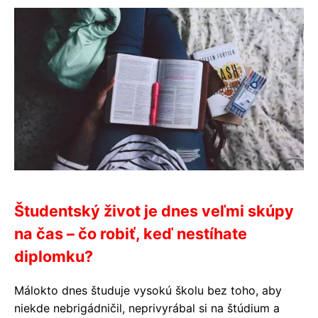
Študentský život je dnes veľmi skúpy
na čas – čo robiť, keď nestíhate
diplomku?
Málokto dnes študuje vysokú školu bez toho, aby
niekde nebrigádničil, neprivyrábal si na štúdium a