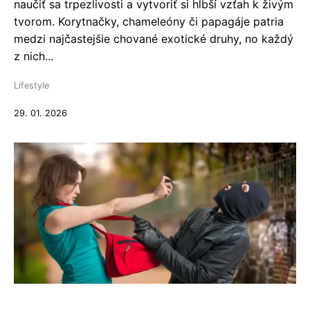
naučiť sa trpezlivosti a vytvoriť si hlbší vzťah k živým
tvorom. Korytnačky, chameleóny či papagáje patria
medzi najčastejšie chované exotické druhy, no každý
z nich...
Lifestyle
29. 01. 2026