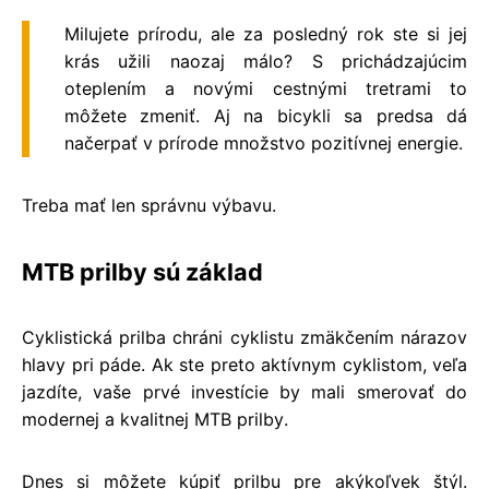
Milujete prírodu, ale za posledný rok ste si jej
krás užili naozaj málo? S prichádzajúcim
oteplením a novými cestnými tretrami to
môžete zmeniť. Aj na bicykli sa predsa dá
načerpať v prírode množstvo pozitívnej energie.
Treba mať len správnu výbavu.
MTB prilby sú základ
Cyklistická prilba chráni cyklistu zmäkčením nárazov
hlavy pri páde. Ak ste preto aktívnym cyklistom, veľa
jazdíte, vaše prvé investície by mali smerovať do
modernej a
kvalitnej MTB prilby
.
Dnes si môžete kúpiť prilbu pre akýkoľvek štýl.