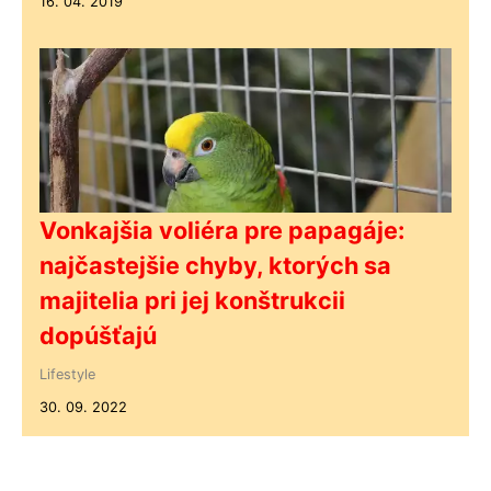
16. 04. 2019
Vonkajšia voliéra pre papagáje:
najčastejšie chyby, ktorých sa
majitelia pri jej konštrukcii
dopúšťajú
Lifestyle
30. 09. 2022