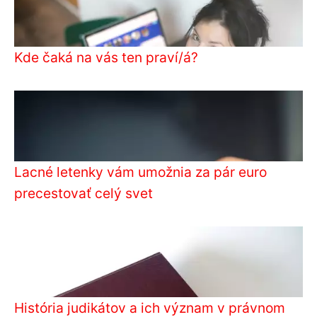
Kde čaká na vás ten praví/á?
Lacné letenky vám umožnia za pár euro
precestovať celý svet
História judikátov a ich význam v právnom