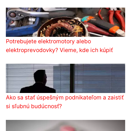
Potrebujete elektromotory alebo
elektroprevodovky? Vieme, kde ich kúpiť
Ako sa stať úspešným podnikateľom a zaistiť
si sľubnú budúcnosť?