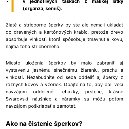
v jednotlivých taškách z mäkkej látky
(organza, semiš).
Zlaté a strieborné šperky by ste ale nemali ukladať
do drevených a kartónových krabíc, pretože drevo
absorbuje vlhkosť, ktorá spôsobuje tmavnutie kovu,
najmä toho strieborného.
Miesto uloženia šperkov by malo zabrániť aj
vystaveniu jasnému slnečnému žiareniu, prachu a
vlhkosti. Nezabudnite od seba oddeliť aj šperky z
rôznych kovov a vzoriek. Dbajte na to, aby boli veci
navzájom oddelené: retiazky, prstene,
krásne
Swarovski náušnice
a náramky sa môžu potom
navzájom poškriabať a zamotať.
Ako na čistenie šperkov?