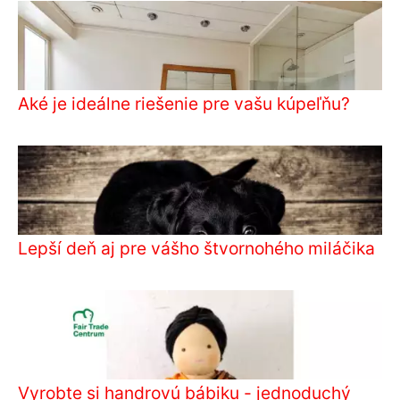
Aké je ideálne riešenie pre vašu kúpeľňu?
Lepší deň aj pre vášho štvornohého miláčika
Vyrobte si handrovú bábiku - jednoduchý