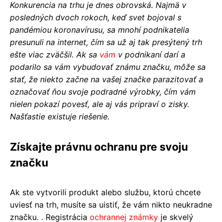
Konkurencia na trhu je dnes obrovská. Najmä v
posledných dvoch rokoch, keď svet bojoval s
pandémiou koronavírusu, sa mnohí podnikatelia
presunuli na internet, čím sa už aj tak presýtený trh
ešte viac zväčšil. Ak sa
vám
v podnikaní darí a
podarilo sa vám vybudovať známu značku, môže sa
stať, že niekto začne na vašej značke parazitovať a
označovať ňou svoje podradné výrobky, čím vám
nielen pokazí povesť, ale aj vás pripraví o zisky.
Našťastie existuje riešenie.
Získajte právnu ochranu pre svoju
značku
Ak ste vytvorili produkt alebo službu, ktorú chcete
uviesť na trh, musíte sa uistiť, že vám nikto neukradne
značku. . Registrácia
ochrannej známky
je skvelý