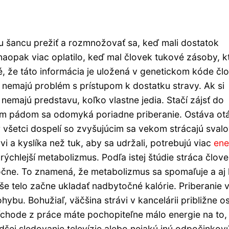
šiu šancu prežiť a rozmnožovať sa, keď mali dostatok
naopak viac oplatilo, keď mal človek tukové zásoby, k
é, že táto informácia je uložená v genetickom kóde čl
nemajú problém s prístupom k dostatku stravy. Ak si
emajú predstavu, koľko vlastne jedia. Stačí zájsť do
tým pádom sa odomyká poriadne priberanie. Ostáva ot
mer všetci dospelí so zvyšujúcim sa vekom strácajú sval
i a kyslíka než tuk, aby sa udržali, potrebujú viac
ene
 rýchlejší metabolizmus. Podľa istej štúdie stráca člov
ročne. To znamená, že metabolizmus sa spomaľuje a aj
še telo začne ukladať nadbytočné kalórie. Priberanie 
bu. Bohužiaľ, väčšina strávi v kancelárii približne 
íchode z práce máte pochopiteľne málo energie na to,
adšej sledovanie televízie alebo nejakú inú odpočinkov