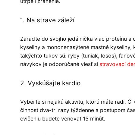
utrpeli zranenie.
1. Na strave záleží
Zaraďte do svojho jedálnička viac proteínu a
kyseliny a mononenasýtené mastné kyseliny, 
takýchto tukov sú: ryby (tuniak, losos), ľano
návykov je odporúčané viesť si
stravovací de
2. Vyskúšajte kardio
Vyberte si nejakú aktivitu, ktorú máte radi. Č
činnosť dva-tri razy týždenne a postupom času
cvičeniu budete venovať 15 minút.