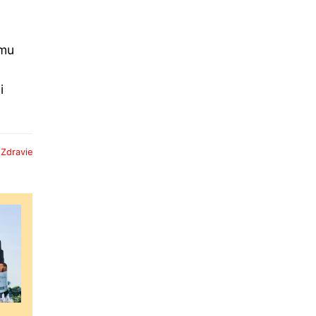
omu
i
:
Zdravie