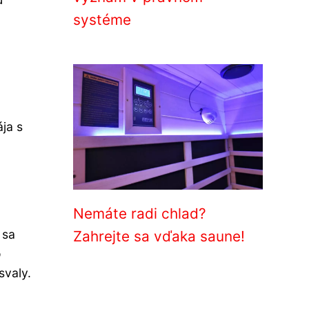
systéme
ája s
Nemáte radi chlad?
 sa
Zahrejte sa vďaka saune!
o
svaly.