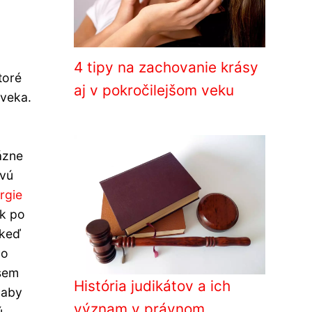
4 tipy na zachovanie krásy
toré
aj v pokročilejšom veku
oveka.
ázne
ovú
rgie
ek po
 keď
vo
osem
História judikátov a ich
 aby
význam v právnom
ú