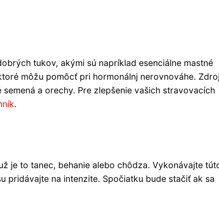
 dobrých tukov, akými sú napríklad esenciálne mastné
ktoré môžu pomôcť pri hormonálnj nerovnováhe. Zdro
vé semená a orechy. Pre zlepšenie vašich stravovacích
nník
.
i už je to tanec, behanie alebo chôdza. Vykonávajte tút
 pridávajte na intenzite. Spočiatku bude stačiť ak sa