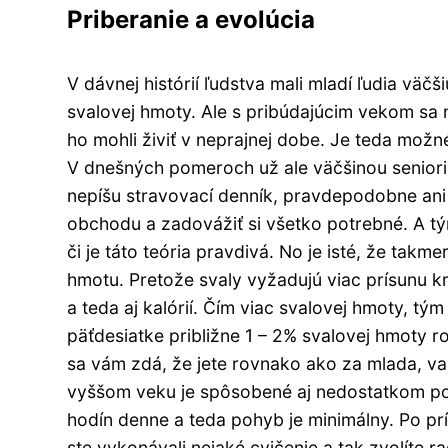
Priberanie a evolúcia
V dávnej histórií ľudstva mali mladí ľudia väč
svalovej hmoty. Ale s pribúdajúcim vekom sa 
ho mohli živiť v neprajnej dobe. Je teda možn
V dnešných pomeroch už ale väčšinou seniori 
nepíšu stravovací denník, pravdepodobne ani n
obchodu a zadovážiť si všetko potrebné. A 
či je táto teória pravdivá. No je isté, že tak
hmotu. Pretože svaly vyžadujú viac prísunu krv
a teda aj kalórií. Čím viac svalovej hmoty, tým
päťdesiatke približne 1 – 2% svalovej hmoty 
sa vám zdá, že jete rovnako ako za mlada, va
vyššom veku je spôsobené aj nedostatkom pohy
hodín denne a teda pohyb je minimálny. Po pr
ste vykonávali nejaké cvičenie a tak zvolíte r