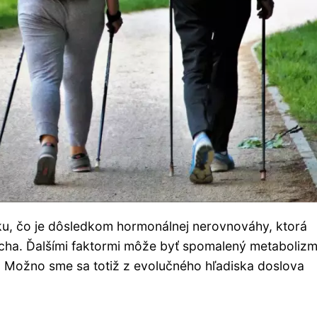
ku, čo je dôsledkom hormonálnej nerovnováhy, ktorá
ucha. Ďalšími faktormi môže byť spomalený metabolizm
o. Možno sme sa totiž z evolučného hľadiska doslova