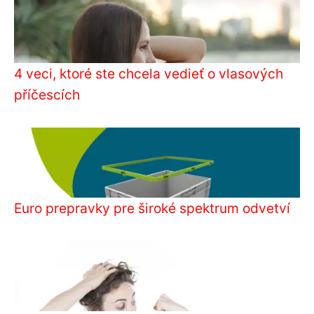
4 veci, ktoré ste chcela vedieť o vlasových
příčescích
Euro prepravky pre široké spektrum odvetví