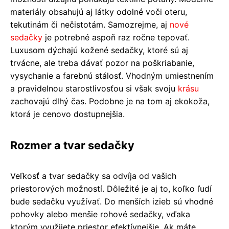
materiály obsahujú aj látky odolné voči oteru,
tekutinám či nečistotám. Samozrejme, aj
nové
sedačky
je potrebné aspoň raz ročne tepovať.
Luxusom dýchajú kožené sedačky, ktoré sú aj
trvácne, ale treba dávať pozor na poškriabanie,
vysychanie a farebnú stálosť. Vhodným umiestnením
a pravidelnou starostlivosťou si však svoju
krásu
zachovajú dlhý čas. Podobne je na tom aj ekokoža,
ktorá je cenovo dostupnejšia.
Rozmer a tvar sedačky
Veľkosť a tvar sedačky sa odvíja od vašich
priestorových možností. Dôležité je aj to, koľko ľudí
bude sedačku využívať. Do menších izieb sú vhodné
pohovky alebo menšie rohové sedačky, vďaka
ktorým využijete priestor efektívnejšie. Ak máte