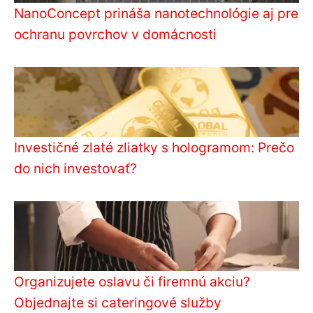
NanoConcept prináša nanotechnológie aj pre
ochranu povrchov v domácnosti
Investičné zlaté zliatky s hologramom: Prečo
do nich investovať?
Organizujete oslavu či firemnú akciu?
Objednajte si cateringové služby