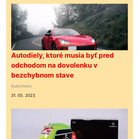
Autodiely, ktoré musia byť pred
odchodom na dovolenku v
bezchybnom stave
Auto/moto
31. 05. 2023