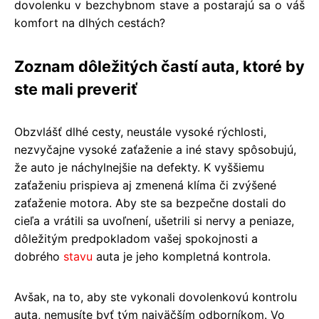
dovolenku v bezchybnom stave a postarajú sa o váš
komfort na dlhých cestách?
​Zoznam dôležitých častí auta, ktoré by
ste mali preveriť
Obzvlášť dlhé cesty, neustále vysoké rýchlosti,
nezvyčajne vysoké zaťaženie a iné stavy spôsobujú,
že auto je náchylnejšie na defekty. K vyššiemu
zaťaženiu prispieva aj zmenená klíma či zvýšené
zaťaženie motora. Aby ste sa bezpečne dostali do
cieľa a vrátili sa uvoľnení, ušetrili si nervy a peniaze,
dôležitým predpokladom vašej spokojnosti a
dobrého
stavu
auta je jeho kompletná kontrola.
Avšak, na to, aby ste vykonali dovolenkovú kontrolu
auta, nemusíte byť tým najväčším odborníkom. Vo