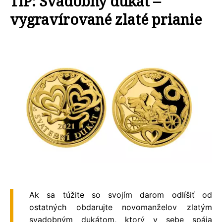
TIP: Svadobný dukát –
vygravírované zlaté prianie
Ak sa túžite so svojím darom odlíšiť od
ostatných obdarujte novomanželov zlatým
svadobným dukátom, ktorý v sebe spája