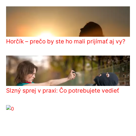
Horčík – prečo by ste ho mali prijímať aj vy?
Slzný sprej v praxi: Čo potrebujete vedieť