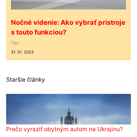
Nočné videnie: Ako vybrať prístroje
s touto funkciou?
Tipy
31. 01. 2023
Staršie články
Prečo vyraziť obytným autom na Ukrajinu?