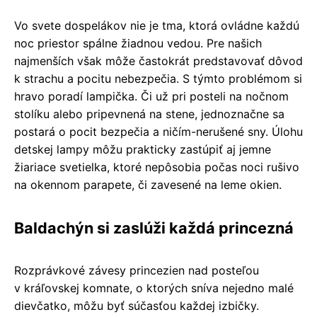
Vo svete dospelákov nie je tma, ktorá ovládne každú
noc priestor spálne žiadnou vedou. Pre našich
najmenších však môže častokrát predstavovať dôvod
k strachu a pocitu nebezpečia. S týmto problémom si
hravo poradí lampička. Či už pri posteli na nočnom
stolíku alebo pripevnená na stene, jednoznačne sa
postará o pocit bezpečia a ničím-nerušené sny. Úlohu
detskej lampy môžu prakticky zastúpiť aj jemne
žiariace svetielka, ktoré nepôsobia počas noci rušivo
na okennom parapete, či zavesené na leme okien.
Baldachýn si zaslúži každá princezná
Rozprávkové závesy princezien nad posteľou
v kráľovskej komnate, o ktorých sníva nejedno malé
dievčatko, môžu byť súčasťou každej izbičky.