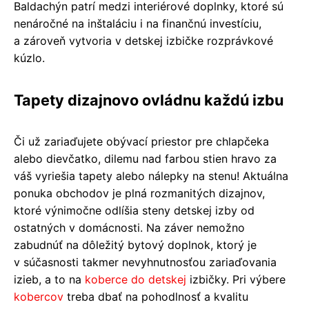
Baldachýn patrí medzi interiérové doplnky, ktoré sú
nenáročné na inštaláciu i na finančnú investíciu,
a zároveň vytvoria v detskej izbičke rozprávkové
kúzlo.
Tapety dizajnovo ovládnu každú izbu
Či už zariaďujete obývací priestor pre chlapčeka
alebo dievčatko, dilemu nad farbou stien hravo za
váš vyriešia tapety alebo nálepky na stenu! Aktuálna
ponuka obchodov je plná rozmanitých dizajnov,
ktoré výnimočne odlíšia steny detskej izby od
ostatných v domácnosti. Na záver nemožno
zabudnúť na dôležitý bytový doplnok, ktorý je
v súčasnosti takmer nevyhnutnosťou zariaďovania
izieb, a to na
koberce do detskej
izbičky. Pri výbere
kobercov
treba dbať na pohodlnosť a kvalitu