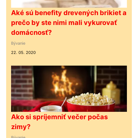
Aké sú benefity drevených brikiet a
prečo by ste nimi mali vykurovať
domácnosť?
Bývanie
22. 05. 2020
Ako si spríjemniť večer počas
zimy?
Bývanie