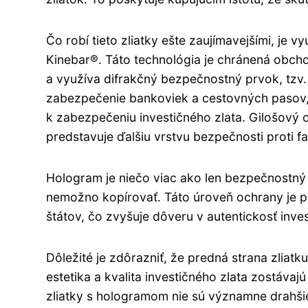
Čo robí tieto zliatky ešte zaujímavejšími, je v
Kinebar®. Táto technológia je chránená obch
a využíva difrakčný bezpečnostný prvok, tzv.
zabezpečenie bankoviek a cestovných pasov, 
k zabezpečeniu investičného zlata. Gilošový 
predstavuje ďalšiu vrstvu bezpečnosti proti fa
Hologram je niečo viac ako len bezpečnostný 
nemožno kopírovať. Táto úroveň ochrany je 
štátov, čo zvyšuje dôveru v autentickosť inve
Dôležité je zdôrazniť, že predná strana zliatk
estetika a kvalita investičného zlata zostávajú
zliatky s hologramom nie sú významne drahšie 