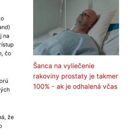
ko
and)
j na
ístup
m, čo
Šanca na vyliečenie
rakoviny prostaty je takmer
torú
100% - ak je odhalená včas
ných
ná, že
o