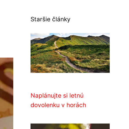
Staršie články
Naplánujte si letnú
dovolenku v horách