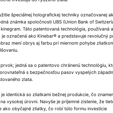
yužitie špeciálnej holografickej techniky označovanej a
odná známka spoločnosti UBS (Union Bank of Switzerl
 kinegram. Táto patentovaná technológia, používaná a
je označená ako Kinebar® a predstavuje revolučný pr
obraz mení obrys aj farbu pri miernom pohybe zliatko
lšovaniu.
prvok; jedná sa o patentovo chránenú technológiu, k
porovnateľná s bezpečnosťou pasov vyspelých západ
stovaného zlata.
u je identická so zliatkami bežnej produkcie, čo zname
 na vysokej úrovni. Navyše je príjemné zistenie, že tiet
ako obyčajné zliatky, čo robí túto formu investície