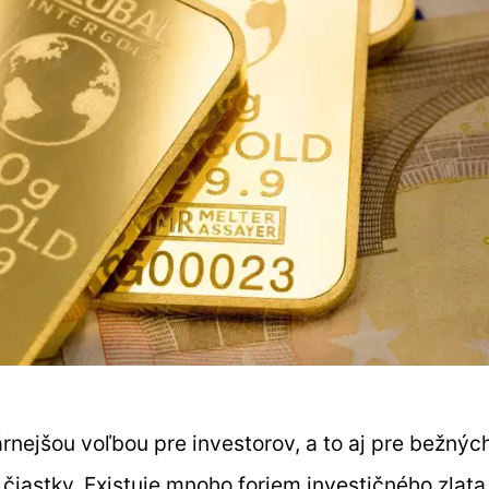
árnejšou voľbou pre investorov, a to aj pre bežnýc
 čiastky. Existuje mnoho foriem investičného zlata,