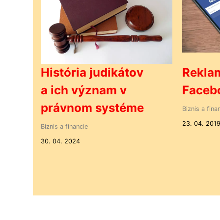
História judikátov
Rekla
a ich význam v
Faceb
právnom systéme
Biznis a fina
23. 04. 201
Biznis a financie
30. 04. 2024