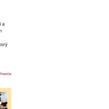
i a
n
torý
 financie