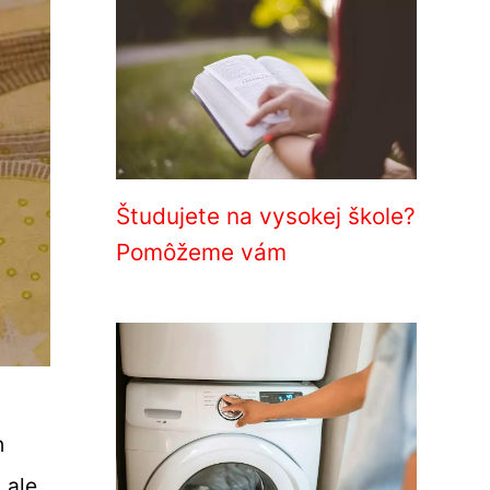
Študujete na vysokej škole?
Pomôžeme vám
h
 ale