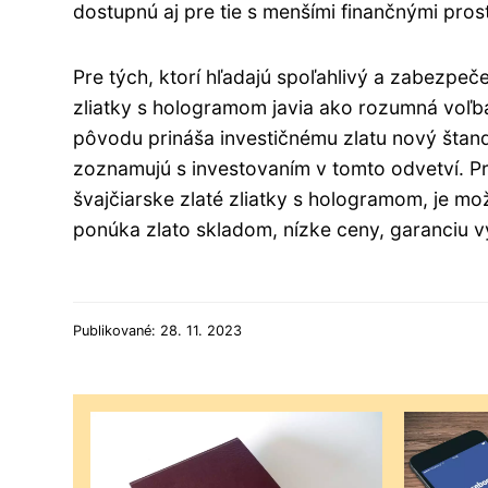
dostupnú aj pre tie s menšími finančnými pros
Pre tých, ktorí hľadajú spoľahlivý a zabezpeč
zliatky s hologramom javia ako rozumná voľba
pôvodu prináša investičnému zlatu nový štanda
zoznamujú s investovaním v tomto odvetví. Pre 
švajčiarske zlaté zliatky s hologramom, je m
ponúka zlato skladom, nízke ceny, garanciu v
Publikované: 28. 11. 2023