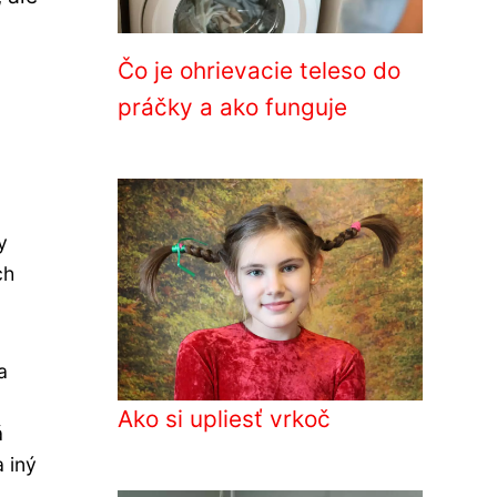
Čo je ohrievacie teleso do
práčky a ako funguje
y
ch
a
Ako si upliesť vrkoč
á
a iný