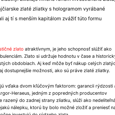
jčiarske zlaté zliatky s hologramom vyrábané
i aj tí s menším kapitálom zvážiť túto formu
stičné zlato
atraktívnym, je jeho schopnosť slúžiť ako
bulenciám. Zlato si udržuje hodnotu v čase a historick
stých obdobiach. Aj keď môže byť nákup celých zlatý
j dostupnejšie možnosti, ako sú práve zlaté zliatky.
ajú vďaka dvom kľúčovým faktorom: garancii rýdzosti 
u Argor-Heraeus, jedným z popredných producentov
e razený do zadnej strany zliatku, slúži ako nedeliteľn
nejakú nálepku, ktorú by bolo možné zložiť a preniesť n
točne investujú do rýdzeho zlata.