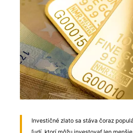
Investičné zlato sa stáva čoraz popul
ľudí, ktorí môžu investovať len menšie