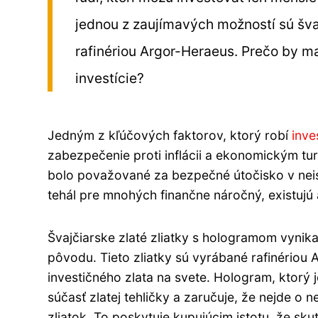
jednou z zaujímavých možností sú šva
rafinériou Argor-Heraeus. Prečo by mal
investície?
Jedným z kľúčových faktorov, ktorý robí
inve
zabezpečenie proti inflácii a ekonomickým tur
bolo považované za bezpečné útočisko v nei
tehál pre mnohých finančne náročný, existujú a
Švajčiarske zlaté zliatky s hologramom vynik
pôvodu. Tieto zliatky sú vyrábané rafinério
investičného zlata na svete. Hologram, ktorý j
súčasť zlatej tehličky a zaručuje, že nejde o 
zliatok. To poskytuje kupujúcim istotu, že sku