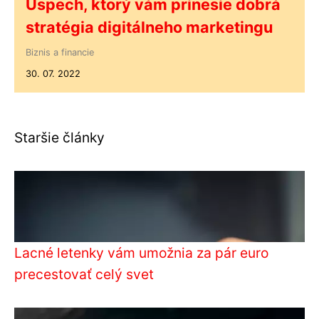
Úspech, ktorý vám prinesie dobrá
stratégia digitálneho marketingu
Biznis a financie
30. 07. 2022
Staršie články
Lacné letenky vám umožnia za pár euro
precestovať celý svet