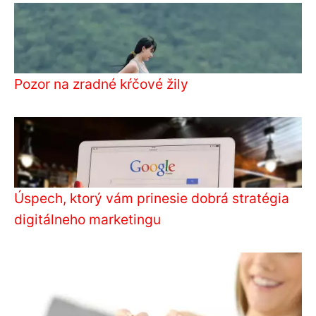
Pozor na zradné kŕčové žily
Úspech, ktorý vám prinesie dobrá stratégia
digitálneho marketingu