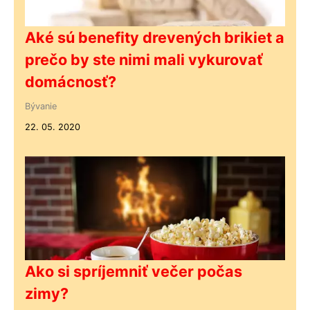
Aké sú benefity drevených brikiet a
prečo by ste nimi mali vykurovať
domácnosť?
Bývanie
22. 05. 2020
Ako si spríjemniť večer počas
zimy?