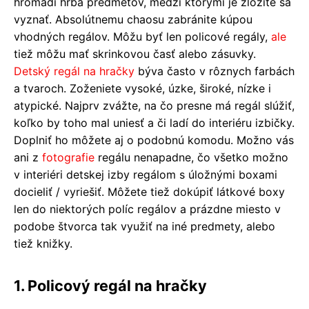
hromadí hŕba predmetov, medzi ktorými je zložité sa
vyznať. Absolútnemu chaosu zabránite kúpou
vhodných regálov. Môžu byť len policové regály,
ale
tiež môžu mať skrinkovou časť alebo zásuvky.
Detský regál na hračky
býva často v rôznych farbách
a tvaroch. Zoženiete vysoké, úzke, široké, nízke i
atypické. Najprv zvážte, na čo presne má regál slúžiť,
koľko by toho mal uniesť a či ladí do interiéru izbičky.
Doplniť ho môžete aj o podobnú komodu. Možno vás
ani z
fotografie
regálu nenapadne, čo všetko možno
v interiéri detskej izby regálom s úložnými boxami
docieliť / vyriešiť. Môžete tiež dokúpiť látkové boxy
len do niektorých políc regálov a prázdne miesto v
podobe štvorca tak využiť na iné predmety, alebo
tiež knižky.
1. Policový regál na hračky