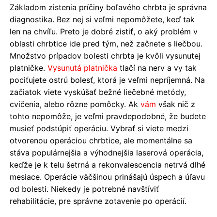
Základom zistenia príčiny boľavého chrbta je správna
diagnostika. Bez nej si veľmi nepomôžete, keď tak
len na chvíľu. Preto je dobré zistiť, o aký problém v
oblasti chrbtice ide pred tým, než začnete s liečbou.
Množstvo prípadov bolesti chrbta je kvôli vysunutej
platničke.
Vysunutá platnička
tlačí na nerv a vy tak
pociťujete ostrú bolesť, ktorá je veľmi nepríjemná. Na
začiatok viete vyskúšať bežné liečebné metódy,
cvičenia, alebo rôzne pomôcky. Ak
vám
však nič z
tohto nepomôže, je veľmi pravdepodobné, že budete
musieť podstúpiť operáciu. Vybrať si viete medzi
otvorenou operáciou chrbtice, ale momentálne sa
stáva populárnejšia a výhodnejšia laserová operácia,
keďže je k telu šetrná a rekonvalescencia netrvá dlhé
mesiace. Operácie väčšinou prinášajú úspech a úľavu
od bolesti. Niekedy je potrebné navštíviť
rehabilitácie, pre správne zotavenie po operácií.