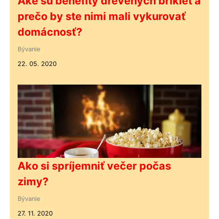
Aké sú benefity drevených brikiet a
prečo by ste nimi mali vykurovať
domácnosť?
Bývanie
22. 05. 2020
Ako si spríjemniť večer počas
zimy?
Bývanie
27. 11. 2020