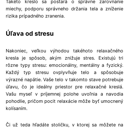
Takéto kreslo sa postará o správne zarovnanie
miechy, podporu správneho držania tela a zníženie
rizika prípadného zranenia.
​Úľava od stresu
Nakoniec, veľkou výhodou takéhoto relaxačného
kresla je spôsob, akým znižuje stres. Existujú tri
rôzne typy stresu: emocionálny, mentálny a fyzický.
Každý typ stresu ovplyvňuje telo a spôsobuje
výrazné napätie. Vaše telo v takomto stave potrebuje
úľavu, čo je ideálny priestor pre relaxačné kreslá.
Vašu myseľ v príjemnej polohe uvoľnia a navodia
pohodlie, pričom pocit relaxácie môže byť umocnený
kolísaním.
Či už teda hľadáte stoličku, v ktorej sa môžete na