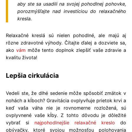
aby ste sa usadili na svojej pohodlnej pohovke,
porozmýšľajte nad investíciou do relaxačného
kresla.
Relaxačné kreslá sú nielen pohodlné, ale majú aj
rôzne zdravotné výhody. Čítajte ďalej a dozviete sa,
ako
vám
môže tento doplnok zlepšiť vaše zdravie a
kvalitu života!
​Lepšia cirkulácia
Vedeli ste, že dlhé sedenie môže spôsobiť zmätok v
nohách a kĺboch? Gravitácia ovplyvňuje prietok krvi a
keď vaša váha nie je rovnomerne rozložená, sú
ovplyvnené vaše kĺby. Z tohto dôvodu je dôležité
vybrať si
najpohodlnejšie relaxačné kreslo
do
obývačky, ktoré svojou možnosťou polohovania