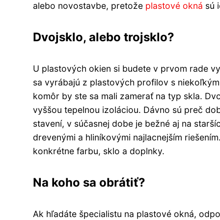
alebo novostavbe, pretože
plastové okná
sú i
Dvojsklo, alebo trojsklo?
U plastových okien si budete v prvom rade vyb
sa vyrábajú z plastových profilov s niekoľkým
komôr by ste sa mali zamerať na typ skla. Dvojsk
vyššou tepelnou izoláciou. Dávno sú preč dob
stavení, v súčasnej dobe je bežné aj na starš
drevenými a hliníkovými najlacnejším riešením.
konkrétne farbu, sklo a doplnky.
Na koho sa obrátiť?
Ak hľadáte špecialistu na plastové okná, od