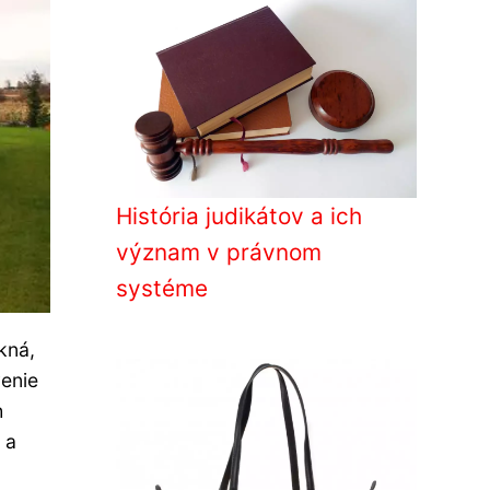
História judikátov a ich
význam v právnom
systéme
kná,
venie
h
 a
u