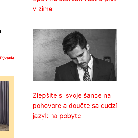
v zime
z
h
Bývanie
Zlepšite si svoje šance na
pohovore a doučte sa cudzí
jazyk na pobyte