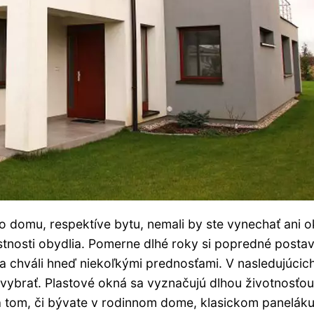
o domu, respektíve bytu, nemali by ste vynechať ani o
stnosti obydlia. Pomerne dlhé roky si popredné posta
 sa chváli hneď niekoľkými prednosťami. V nasledujúcic
vybrať. Plastové okná sa vyznačujú dlhou životnosťou
a tom, či bývate v rodinnom dome, klasickom panelák