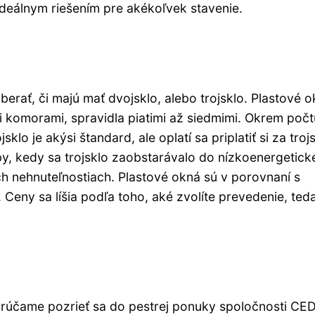
deálnym riešením pre akékoľvek stavenie.
erať, či majú mať dvojsklo, alebo trojsklo. Plastové 
i komorami, spravidla piatimi až siedmimi. Okrem počt
lo je akýsi štandard, ale oplatí sa priplatiť si za troj
y, kedy sa trojsklo zaobstarávalo do nízkoenergetic
ích nehnuteľnostiach. Plastové okná sú v porovnaní s
 Ceny sa líšia podľa toho, aké zvolíte prevedenie, ted
porúčame pozrieť sa do pestrej ponuky spoločnosti CE