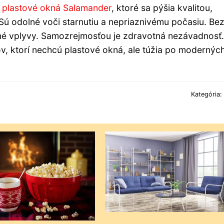
e
plastové okná Salamander
, ktoré sa pýšia kvalitou,
Sú odolné voči starnutiu a nepriaznivému počasiu. Be
né vplyvy. Samozrejmosťou je zdravotná nezávadnosť.
v, ktorí nechcú plastové okná, ale túžia po modernýc
Kategória: