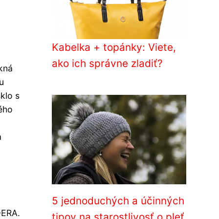
Kabelka + topánky: Viete,
ako ich správne zladiť?
okná
u
sklo s
kého
a
5 jednoduchých a účinných
DERA.
tipov na starostlivosť o pleť