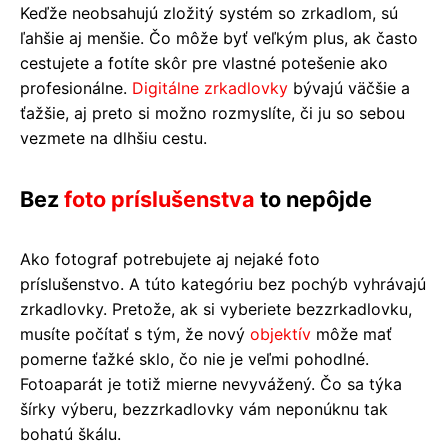
Keďže neobsahujú zložitý systém so zrkadlom, sú
ľahšie aj menšie. Čo môže byť veľkým plus, ak často
cestujete a fotíte skôr pre vlastné potešenie ako
profesionálne.
Digitálne zrkadlovky
bývajú väčšie a
ťažšie, aj preto si možno rozmyslíte, či ju so sebou
vezmete na dlhšiu cestu.
Bez
foto príslušenstva
to nepôjde
Ako fotograf potrebujete aj nejaké foto
príslušenstvo. A túto kategóriu bez pochýb vyhrávajú
zrkadlovky. Pretože, ak si vyberiete bezzrkadlovku,
musíte počítať s tým, že nový
objektív
môže mať
pomerne ťažké sklo, čo nie je veľmi pohodlné.
Fotoaparát je totiž mierne nevyvážený. Čo sa týka
šírky výberu, bezzrkadlovky vám neponúknu tak
bohatú škálu.