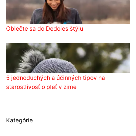
Oblečte sa do Dedoles štýlu
5 jednoduchých a účinných tipov na
starostlivosť o pleť v zime
Kategórie