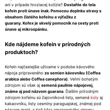
ani v prípade hroziacej kolízie?
Dostaňte do tela
kofeín proti únave inak. Pomocou doplnku stravy s
obsahom čistého kofeínu a výťažku z
guarany. Kofex je skvelý pomocník na cesty proti
únave aj mikrospánku.
Kde nájdeme kofeín v prírodných
produktoch?
Kofeín najčastejšie užívame v podobe kávového
nápoja pripraveného
zo semien kávovníku (Coffea
arabica alebo Coffea canephora)
. Veľmi bohatým
zdrojom sú však aj
semená paulínie nápojovej,
známe aj pod názvom guarana
. Ďalším prírodným
zdrojom kofeínu sú čajovníkové listy, semená
koly
aj
kakaovníku, listy cesmíny paraguajskej, známej pod
názvom maté, a tiež kôra amazonského stromu