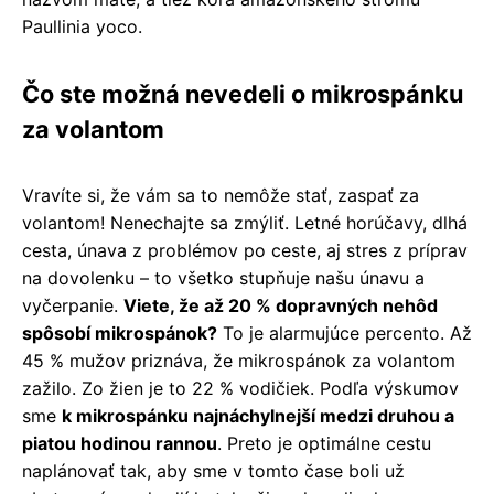
Paullinia yoco.
Čo ste možná nevedeli o mikrospánku
za volantom
Vravíte si, že vám sa to nemôže stať, zaspať za
volantom! Nenechajte sa zmýliť. Letné horúčavy, dlhá
cesta, únava z problémov po ceste, aj stres z príprav
na dovolenku – to všetko stupňuje našu únavu a
vyčerpanie.
Viete, že až 20 % dopravných nehôd
spôsobí mikrospánok?
To je alarmujúce percento. Až
45 % mužov priznáva, že mikrospánok za volantom
zažilo. Zo žien je to 22 % vodičiek. Podľa výskumov
sme
k mikrospánku najnáchylnejší medzi druhou a
piatou hodinou rannou
. Preto je optimálne cestu
naplánovať tak, aby sme v tomto čase boli už