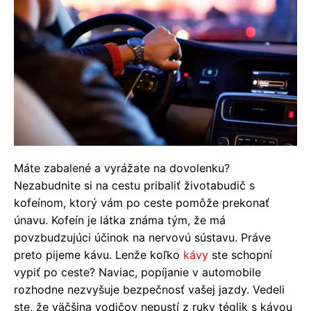
Máte zabalené a vyrážate na dovolenku?
Nezabudnite si na cestu pribaliť životabudič s
kofeínom, ktorý vám po ceste pomôže prekonať
únavu. Kofeín je látka známa tým, že má
povzbudzujúci účinok na nervovú sústavu. Práve
preto pijeme kávu. Lenže koľko
kávy
ste schopní
vypiť po ceste? Naviac, popíjanie v automobile
rozhodne nezvyšuje bezpečnosť vašej jazdy. Vedeli
ste, že väčšina vodičov nepustí z ruky téglik s kávou