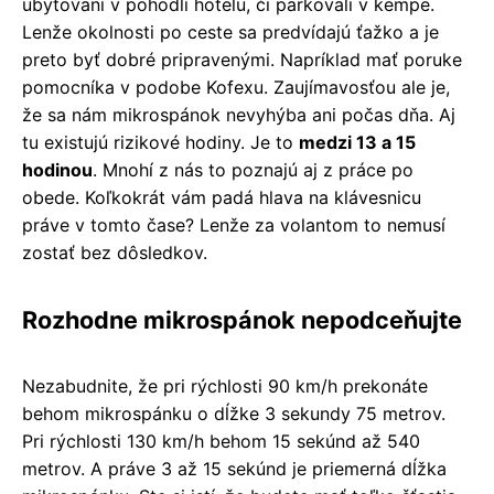
ubytovaní v pohodlí hotelu, či parkovali v kempe.
Lenže okolnosti po ceste sa predvídajú ťažko a je
preto byť dobré pripravenými. Napríklad mať poruke
pomocníka v podobe Kofexu. Zaujímavosťou ale je,
že sa nám mikrospánok nevyhýba ani počas dňa. Aj
tu existujú rizikové hodiny. Je to
medzi 13 a 15
hodinou
. Mnohí z nás to poznajú aj z práce po
obede. Koľkokrát vám padá hlava na klávesnicu
práve v tomto čase? Lenže za volantom to nemusí
zostať bez dôsledkov.
Rozhodne mikrospánok nepodceňujte
Nezabudnite, že pri rýchlosti 90 km/h prekonáte
behom mikrospánku o dĺžke 3 sekundy 75 metrov.
Pri rýchlosti 130 km/h behom 15 sekúnd až 540
metrov. A práve 3 až 15 sekúnd je priemerná dĺžka