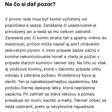
Na čo si dať pozor?
V prvom rade musí byť komín vyčistený od
popolčeka a sadze. Zanášanie či usadzovanie je
prirodzený jav a nedá sa mu celkom zabrániť.
Zanesená pec či komín stratia ťah a spaliny vniknú do
miestnosti, pričom môže nastať aj smrť otrávením
jedovatými plynmi. V inom prípade sadze začnú v
komíne nekontrolovanie horieť a vtedy je požiar v
prípade starých komínov takmer istý. Na trhu sú však
aj vložkové komíny, ktoré v takomto prípade ohňu
odolajú a zabránia požiaru. Problémový býva aj
decht. Ten je najnebezpečnejšou usadeninou. Má
podobu čiernej lepkavej látky, ktorá nepríjemne
zapácha. Pri zahriatí sa stáva tekutou a pomaly
presakuje do murív, kachlíc a malty. Takmer vôbec sa
nedá odstrániť, preto je nevyhnutné napadnuté