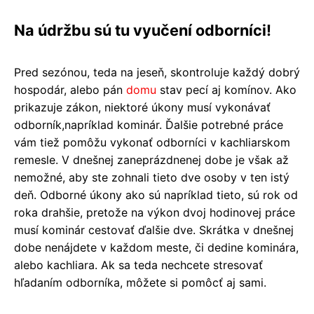
Na údržbu sú tu vyučení odborníci!
Pred sezónou, teda na jeseň, skontroluje každý dobrý
hospodár, alebo pán
domu
stav pecí aj komínov. Ako
prikazuje zákon, niektoré úkony musí vykonávať
odborník,napríklad kominár. Ďalšie potrebné práce
vám tiež pomôžu vykonať odborníci v kachliarskom
remesle. V dnešnej zaneprázdnenej dobe je však až
nemožné, aby ste zohnali tieto dve osoby v ten istý
deň. Odborné úkony ako sú napríklad tieto, sú rok od
roka drahšie, pretože na výkon dvoj hodinovej práce
musí kominár cestovať ďalšie dve. Skrátka v dnešnej
dobe nenájdete v každom meste, či dedine kominára,
alebo kachliara. Ak sa teda nechcete stresovať
hľadaním odborníka, môžete si pomôcť aj sami.