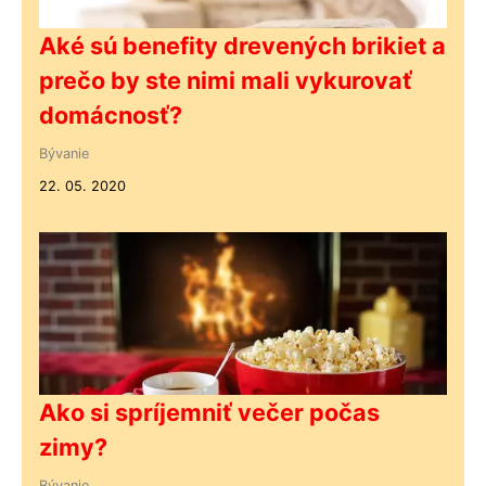
Aké sú benefity drevených brikiet a
prečo by ste nimi mali vykurovať
domácnosť?
Bývanie
22. 05. 2020
Ako si spríjemniť večer počas
zimy?
Bývanie