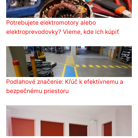
Potrebujete elektromotory alebo
elektroprevodovky? Vieme, kde ich kúpiť
Podlahové značenie: Kľúč k efektívnemu a
bezpečnému priestoru