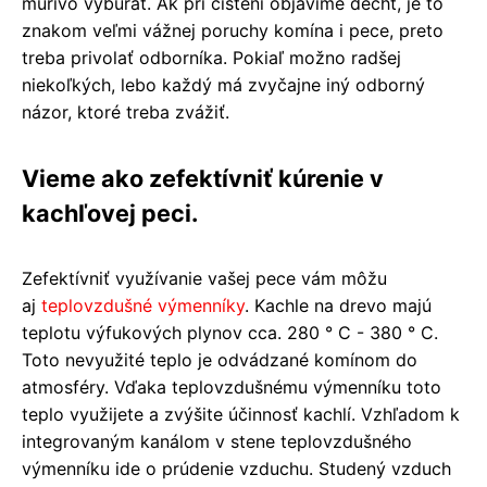
murivo vybúrať. Ak pri čistení objavíme decht, je to
znakom veľmi vážnej poruchy komína i pece, preto
treba privolať odborníka. Pokiaľ možno radšej
niekoľkých, lebo každý má zvyčajne iný odborný
názor, ktoré treba zvážiť.
Vieme ako zefektívniť kúrenie v
kachľovej peci.
Zefektívniť využívanie vašej pece vám môžu
aj
teplovzdušné výmenníky
. Kachle na drevo majú
teplotu výfukových plynov cca. 280 ° C - 380 ° C.
Toto nevyužité teplo je odvádzané komínom do
atmosféry. Vďaka teplovzdušnému výmenníku toto
teplo využijete a zvýšite účinnosť kachlí. Vzhľadom k
integrovaným kanálom v stene teplovzdušného
výmenníku ide o prúdenie vzduchu. Studený vzduch