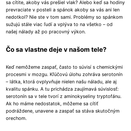
sa cítite, akoby vás prešiel vlak? Alebo keď sa hodiny
prevraciate v posteli a spánok akoby sa vás ani len
nedotkol? Nie ste v tom sami. Problémy so spánkom
sužujú stále viac ľudí a vplýva to na všetko – od
našej nálady až po pracovný výkon.
Čo sa vlastne deje v našom tele?
Keď nemôžeme zaspať, často to súvisí s chemickými
procesmi v mozgu. Kľúčovú úlohu zohráva serotonín
– látka, ktorá ovplyvňuje nielen našu náladu, ale aj
kvalitu spánku. A tu prichádza zaujímavá súvislosť:
serotonín sa v tele tvorí z aminokyseliny tryptofánu.
Ak ho máme nedostatok, môžeme sa cítiť
podráždene, unavene a zaspať sa stáva skutočným
orechom.