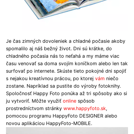
Je čas zimných dovoleniek a chladné počasie akoby
spomalilo aj náš bežný život. Dni sú krátke, do
chladného počasia nás to neťahá a my máme viac
času venovať sa doma svojím koníčkom alebo len tak
surfovať po internete. Skúste tieto pokojné dni spojiť
s nejakou kreatívnou prácou, po ktorej
vám
niečo
zostane. Napríklad sa pustite do výroby fotoknihy.
Spoločnosť Happy Foto ponúka až tri spôsoby ako si
ju vytvoriť. Môžte využiť
online
spôsob
prostredníctvom stránky
www.happyfoto.sk
,
pomocou programu HappyFoto DESIGNER alebo
novou aplikáciou HappyFoto-MOBILE.