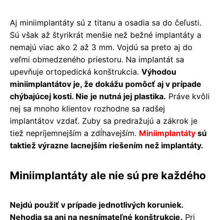
Aj miniimplantáty sú z titanu a osadia sa do čeľusti.
Sú však až štyrikrát menšie než bežné implantáty a
nemajú viac ako 2 až 3 mm. Vojdú sa preto aj do
veľmi obmedzeného priestoru. Na implantát sa
upevňuje ortopedická konštrukcia.
Výhodou
miniimplantátov je, že dokážu pomôcť aj v prípade
chýbajúcej kosti. Nie je nutná jej plastika.
Práve kvôli
nej sa mnoho klientov rozhodne sa radšej
implantátov vzdať. Zuby sa predražujú a zákrok je
tiež nepríjemnejším a zdĺhavejším.
Miniimplantáty
sú
taktiež výrazne lacnejším riešením než implantáty.
Miniimplantáty ale nie sú pre každého
Nejdú použiť v prípade jednotlivých koruniek.
Nehodia sa ani na nesnímateľné konštrukcie.
Pri