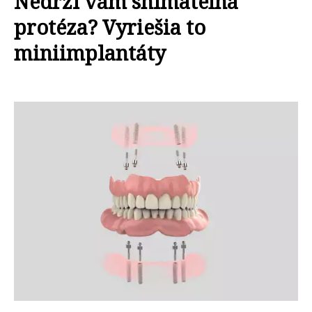
Nedrzí vám snímateľná
protéza? Vyriešia to
miniimplantáty