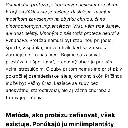
Snímateľná protéza je konečným riešením pre chrup,
ktorý doslúžil a nie je riešený klasickým zubným
mostíkom zaveseným na zbytku chrupu, či na
plnohodnotných implantátoch. Vráti vám síce úsmev,
ale dosť neistý. Mnohým z nás totiž protéza nedrží a
vypadáva.
Protéza nemusí byť stabilnou pri jedle,
športe, v spánku, ani vo chvíli, keď sa zo srdca
zasmejeme. To nás mení. Bojíme sa zasmiať,
prestávame športovať, pracovný obed je pre nás
veľmi stresujúcim. O zuby pritom nemusíme prísť až v
pokročilej osemdesiatke, ale aj omnoho skôr. Príčinou
môže byť vážny úraz, kaziace sa zuby bez
adekvátnej starostlivosti, ale aj vážna choroba a
formy jej liečenia.
Metóda, ako protézu zafixovať, však
existuje. Ponúkajú ju miniimplantáty