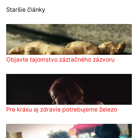
Staršie články
Objavte tajomstvo zázračného zázvoru
Pre krásu aj zdravie potrebujeme železo