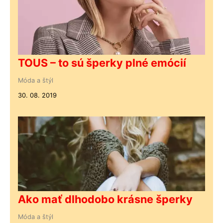
TOUS – to sú šperky plné emócií
Móda a štýl
30. 08. 2019
Ako mať dlhodobo krásne šperky
Móda a štýl