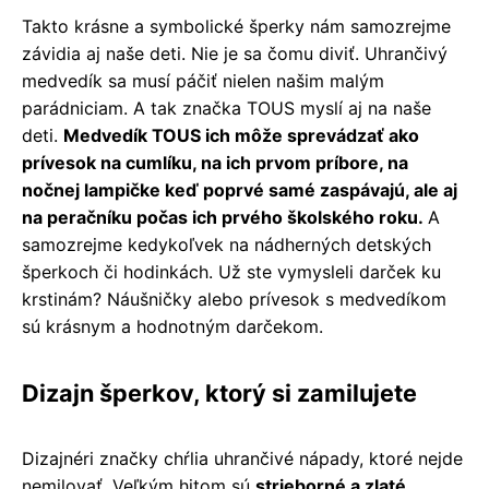
Takto krásne a symbolické šperky nám samozrejme
závidia aj naše deti. Nie je sa čomu diviť. Uhrančivý
medvedík sa musí páčiť nielen našim malým
parádniciam. A tak značka TOUS myslí aj na naše
deti.
Medvedík TOUS ich môže sprevádzať ako
prívesok na cumlíku, na ich prvom príbore, na
nočnej lampičke keď poprvé samé zaspávajú, ale aj
na peračníku počas ich prvého školského roku.
A
samozrejme kedykoľvek na nádherných detských
šperkoch či hodinkách. Už ste vymysleli darček ku
krstinám? Náušničky alebo prívesok s medvedíkom
sú krásnym a hodnotným darčekom.
Dizajn šperkov, ktorý si zamilujete
Dizajnéri značky chŕlia uhrančivé nápady, ktoré nejde
nemilovať. Veľkým hitom sú
strieborné a zlaté