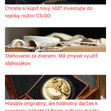
Chcete si kúpiť nový nôž? Investujte do
repliky nožov CS:GO
Sťahovanie za dverami. Má zmysel využiť
sťahovákov
Hľadáte originálny, ale hodnotný darček k
narodeniu bábätka? Boom zažívajú dukáty