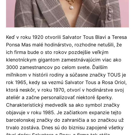
Keď v roku 1920 otvorili Salvator Tous Blavi a Teresa
Ponsa Mas malé hodinárstvo, rozhodne netušili, že
ich firma bude o sto rokov pozdejšie veľkým
klenotníckym gigantom zamestnávajúcim viac ako
3000 zamestnancov po celom svete. Ďalším
míľnikom v histórii rodiny a súčasne značky TOUS je
rok 1965, kedy sa vezmú Salvator Tous a Rosa Oriol,
ktorá neskôr, v roku 1970, otvorí v hodinárstve svoj
ateliér a začne personalizovať niektoré šperky.
Charakteristický medvedík sa ako symbol značky
objavuje v roku 1985. Je začiatkom expanzie tejto
barcelonskej značky do zahraničia a so značkou už
trvalo zostáva. Dnes sú do biznisu zapojené všetky
štyri dcéry Salvatora a Rosy, a firma tak stále