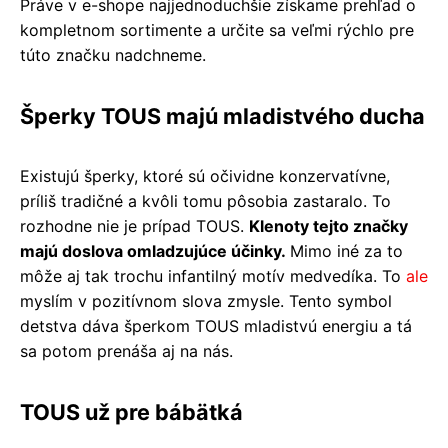
Práve v e-shope najjednoduchšie získame prehľad o
kompletnom sortimente a určite sa veľmi rýchlo pre
túto značku nadchneme.
Šperky TOUS majú mladistvého ducha
Existujú šperky, ktoré sú očividne konzervatívne,
príliš tradičné a kvôli tomu pôsobia zastaralo. To
rozhodne nie je prípad TOUS.
Klenoty tejto značky
majú doslova omladzujúce účinky.
Mimo iné za to
môže aj tak trochu infantilný motív medvedíka. To
ale
myslím v pozitívnom slova zmysle. Tento symbol
detstva dáva šperkom TOUS mladistvú energiu a tá
sa potom prenáša aj na nás.
TOUS už pre bábätká