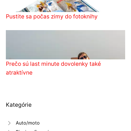
Pustite sa počas zimy do fotoknihy
Prečo sú last minute dovolenky také
atraktívne
Kategórie
Auto/moto