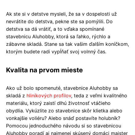
Ak ste si v detstve mysleli, že sa v dospelosti už
nevrátite do detstva, pekne ste sa pomýlili. Do
detstva sa dá vrátiť, a to vďaka spomínané
stavebnicu Aluhobby, ktorá sa ľahko, rýchlo a
zábavne skladá. Stane sa tak vašim ďalším koníčkom,
ktorým budete radi vypĺňať svoj volnný čas.
Kvalita na prvom mieste
Ako už bolo spomenuté, stavebnice Aluhobby sa
skladá z
hliníkových profilov
, teda z veľmi kvalitného
materiálu, ktorý zaistí dlhú životnosť vtáčieho
obydlia. Vykúzlite zo stavebnice skôr klietka alebo
vonkajšie voliéru? Alebo snáď postavíte holubník?
Pomocou jednoduchého návodu si so stavebnicou
Aluhobby poradí aj najmenej skúsený domáci majster