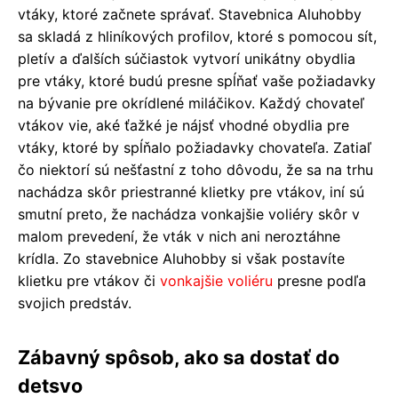
vtáky, ktoré začnete správať. Stavebnica Aluhobby
sa skladá z hliníkových profilov, ktoré s pomocou sít,
pletív a ďalších súčiastok vytvorí unikátny obydlia
pre vtáky, ktoré budú presne spĺňať vaše požiadavky
na bývanie pre okrídlené miláčikov. Každý chovateľ
vtákov vie, aké ťažké je nájsť vhodné obydlia pre
vtáky, ktoré by spĺňalo požiadavky chovateľa. Zatiaľ
čo niektorí sú nešťastní z toho dôvodu, že sa na trhu
nachádza skôr priestranné klietky pre vtákov, iní sú
smutní preto, že nachádza vonkajšie voliéry skôr v
malom prevedení, že vták v nich ani neroztáhne
krídla. Zo stavebnice Aluhobby si však postavíte
klietku pre vtákov či
vonkajšie voliéru
presne podľa
svojich predstáv.
Zábavný spôsob, ako sa dostať do
detsvo