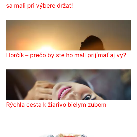
sa mali pri výbere držať!
Horčík – prečo by ste ho mali prijímať aj vy?
Rýchla cesta k žiarivo bielym zubom