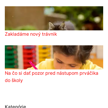
Zakladáme nový trávnik
Na čo si dať pozor pred nástupom prváčika
do školy
Kategórie