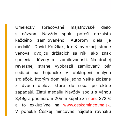
Umelecky spracovan
é
majstrovsk
é
dielo
s názvom Navždy spolu
pote
ší dozaista
každ
é
ho zamilovan
é
ho. Autorom diela je
medail
é
r David Kru
žliak, ktorý averznej strane
venoval dvojicu držiacich sa rúk, ako znak
spojenia, dô
very a
zamilovanosti. Na druhej
reverznej strane vyobrazil zamilovaný pár
sediaci na hojdačke v obklopení malých
srdiečok, ktorým dominuje jedno veľk
é
zložen
é
z dvoch dielov, ktor
é
do seba perfektne
zapadajú. Zlatú medailu Navždy spolu s váhou
3,49g a priemerom 20mm kúpite za
cenu
372
€
a
to exkluz
ívne na
www.ceskamincovna.sk
.
V ponuke Českej mincovne nájdete rovnakú