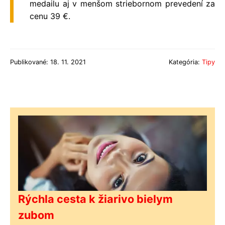
medailu aj v menšom striebornom prevedení za
cenu 39
€
.
Publikované: 18. 11. 2021
Kategória:
Tipy
Rýchla cesta k žiarivo bielym
zubom